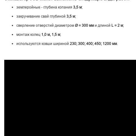
землеройные - глубина копания
3,5 м
;
закручивание свай глубиной
3,5 м
;
сверление отверстий диаметром
Ø = 300 мм
и длиной
L = 2 м
;
монтаж колец
1,0 м, 1,5 м
;
используются ковши шириной
230; 300; 400; 450; 1200 мм
.