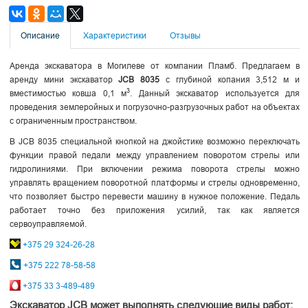
Описание
Характеристики
Отзывы
Аренда экскаватора в Могилеве от компании Пламб. Предлагаем в
аренду мини экскаватор
JCB 8035
с глубиной копания 3,512 м и
3
вместимостью ковша 0,1 м
. Данный экскаватор используется для
проведения землеройных и погрузочно-разгрузочных работ на объектах
с ограниченным пространством.
В JCB 8035 специальной кнопкой на джойстике возможно переключать
функции правой педали между управлением поворотом стрелы или
гидролиниями. При включении режима поворота стрелы можно
управлять вращением поворотной платформы и стрелы одновременно,
что позволяет быстро перевести машину в нужное положение. Педаль
работает точно без приложения усилий, так как является
сервоуправляемой.
+375 29 324-26-28
+375 222 78-58-58
+375 33 3-489-489
Экскаватор JCB может выполнять следующие виды работ: